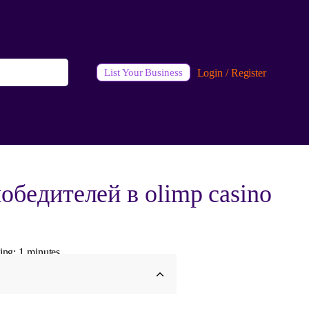
Login / Register
List Your Business
бедителей в olimp casino
ing: 1 minutes