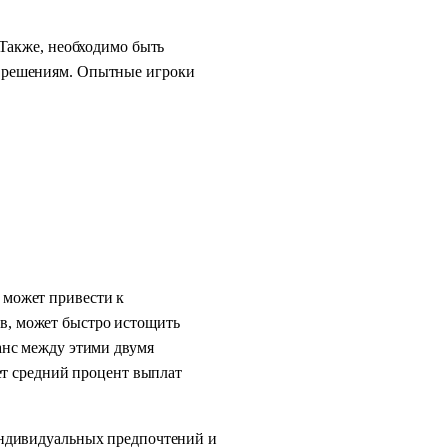
 Также, необходимо быть
м решениям. Опытные игроки
 может привести к
в, может быстро истощить
анс между этими двумя
ает средний процент выплат
 индивидуальных предпочтений и