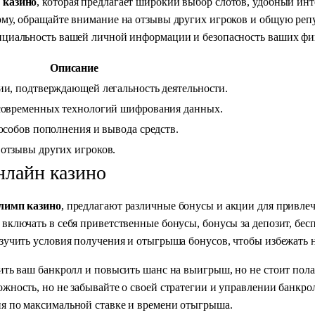
 казино
, которая предлагает широкий выбор слотов, удобный ин
му, обращайте внимание на отзывы других игроков и общую ре
нциальность вашей личной информации и безопасность ваших фи
Описание
и, подтверждающей легальность деятельности.
современных технологий шифрования данных.
особов пополнения и вывода средств.
отзывы других игроков.
нлайн казино
лимп казино
, предлагают различные бонусы и акции для привле
включать в себя приветственные бонусы, бонусы за депозит, бе
зучить условия получения и отыгрыша бонусов, чтобы избежать
ть ваш банкролл и повысить шанс на выигрыш, но не стоит полаг
жность, но не забывайте о своей стратегии и управлении банкро
я по максимальной ставке и времени отыгрыша.