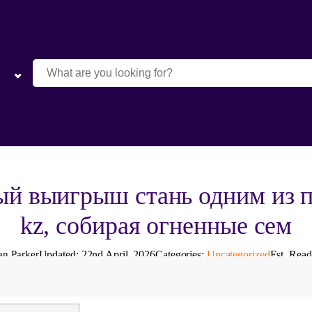
ый выигрыш стань одним из по
kz, собирая огненные сем
an Parker
Updated: 22nd April, 2026
Categories:
Uncategorized
Est. Read