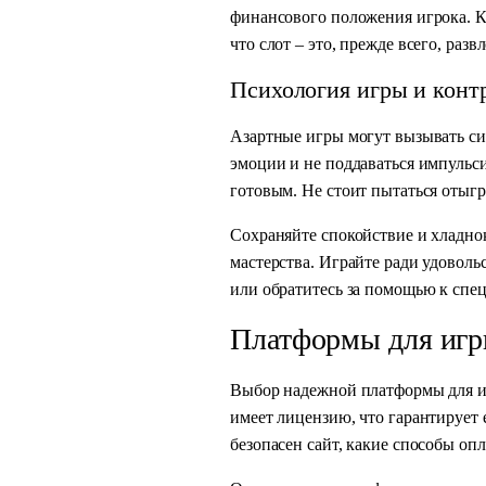
финансового положения игрока. К
что слот – это, прежде всего, разв
Психология игры и конт
Азартные игры могут вызывать си
эмоции и не поддаваться импульс
готовым. Не стоит пытаться отыгр
Сохраняйте спокойствие и хладнокр
мастерства. Играйте ради удовольс
или обратитесь за помощью к спец
Платформы для игр
Выбор надежной платформы для иг
имеет лицензию, что гарантирует 
безопасен сайт, какие способы опл