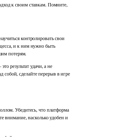
дход к своим ставкам. Помните,
научиться контролировать свои
цесса, и к ним нужно быть
шим потерям.
это результат удачи, а не
ад собой, сделайте перерыв в игре
оллом. Убедитесь, что платформа
те внимание, насколько удобен и