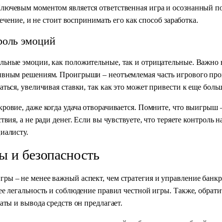
лючевым моментом является ответственная игра и осознанный по
лечение, и не стоит воспринимать его как способ заработка.
роль эмоций
льные эмоции, как положительные, так и отрицательные. Важно 
ивным решениям. Проигрыши – неотъемлемая часть игрового про
аться, увеличивая ставки, так как это может привести к еще боль
овие, даже когда удача отворачивается. Помните, что выигрыш – 
твия, а не ради денег. Если вы чувствуете, что теряете контроль н
иалисту.
ы и безопасность
ры – не менее важный аспект, чем стратегия и управление банкр
ее легальность и соблюдение правил честной игры. Также, обрати
аты и вывода средств он предлагает.