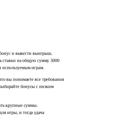
ь бонус и вывести выигрыш.
ть ставки на общую сумму 3000
и используемым играм.
что вы понимаете все требования
Выбирайте бонусы с низким
ать крупные суммы.
я игры, и тогда удача