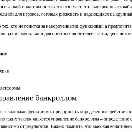
я высокой волатильностью, что означает, что выигрышные комби
тельной для игроков, готовых рисковать и надеющихся на крупн
 тех, кто не гонится за навороченными функциями, а предпочита
нающих игроков, так и для опытных любителей азарта, ценящих к
ние
мерки
т
платформы
правление банкроллом
адает сложными функциями, предпринять определенные действия д
из таких тактик является управление банкроллом – определение 
езависимо от результатов. Важно помнить, что высокая волатильн