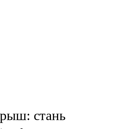
грыш: стань