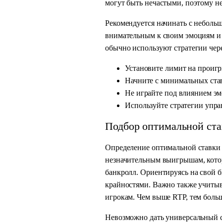
могут быть нечастыми, поэтому н
Рекомендуется начинать с небольш
внимательным к своим эмоциям и 
обычно используют стратегии чер
Установите лимит на проиг
Начните с минимальных ста
Не играйте под влиянием э
Используйте стратегии упра
Подбор оптимальной ста
Определение оптимальной ставки 
незначительным выигрышам, котор
банкролл. Ориентируясь на свой б
крайностями. Важно также учитыва
игрокам. Чем выше RTP, тем боль
Невозможно дать универсальный с