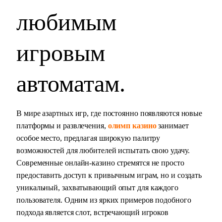
любимым
игровым
автоматам.
В мире азартных игр, где постоянно появляются новые
платформы и развлечения,
олимп казино
занимает
особое место, предлагая широкую палитру
возможностей для любителей испытать свою удачу.
Современные онлайн-казино стремятся не просто
предоставить доступ к привычным играм, но и создать
уникальный, захватывающий опыт для каждого
пользователя. Одним из ярких примеров подобного
подхода является слот, встречающий игроков