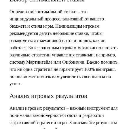
Определение оптимальной ставки – это
индивидуальный процесс, зависящий от вашего
бюджета и стиля игры. Начинающим игрокам
рекомендуется делать небольшие ставки, чтобы
ознакомиться с механикой слота и понять, как он
работает. Более опытным игрокам можно использовать
различные стратегии управления ставками, например,
систему Мартингейла или Фибоначчи. Важно помнить,
что ни одна стратегия не гарантирует 100% выигрыш,
но она может помочь вам увеличить свои шансы на
успех.
Анализ игровых результатов
Анализ игровых результатов – важный инструмент для
понимания закономерностей слота и разработки
эффективной стратегии игры. Записывайте результаты