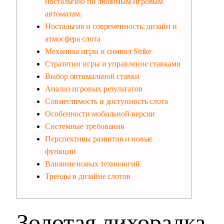
ностальгию по любимым игровым
автоматам.
Ностальгия и современность: дизайн и
атмосфера слота
Механика игры и символ Strike
Стратегии игры и управление ставками
Выбор оптимальной ставки
Анализ игровых результатов
Совместимость и доступность слота
Особенности мобильной версии
Системные требования
Перспективы развития и новые
функции
Влияние новых технологий
Тренды в дизайне слотов
Золотая лихорадка