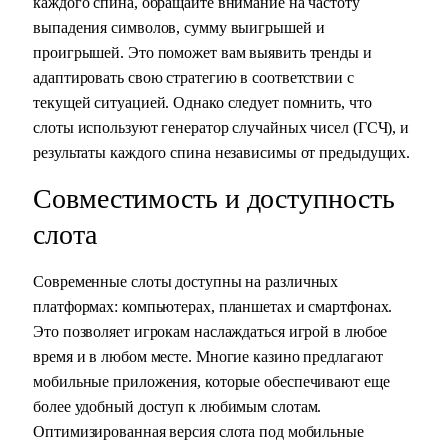
каждого спина, обращайте внимание на частоту
выпадения символов, сумму выигрышей и
проигрышей. Это поможет вам выявить тренды и
адаптировать свою стратегию в соответствии с
текущей ситуацией. Однако следует помнить, что
слоты используют генератор случайных чисел (ГСЧ), и
результаты каждого спина независимы от предыдущих.
Совместимость и доступность
слота
Современные слоты доступны на различных
платформах: компьютерах, планшетах и смартфонах.
Это позволяет игрокам наслаждаться игрой в любое
время и в любом месте. Многие казино предлагают
мобильные приложения, которые обеспечивают еще
более удобный доступ к любимым слотам.
Оптимизированная версия слота под мобильные